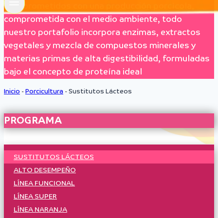
Comprometidos con una producción porcícola,
comprometida con el medio ambiente, todo
nuestro portafolio incorpora enzimas, extractos
vegetales y mezcla de compuestos minerales y
materias primas de alta digestibilidad, formuladas
bajo el concepto de proteína ideal
Inicio
-
Porcicultura
-
Sustitutos Lácteos
PROGRAMA
SUSTITUTOS LÁCTEOS
ALTO DESEMPEÑO
LÍNEA FUNCIONAL
LÍNEA SUPER
LÍNEA NARANJA