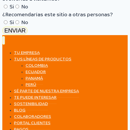
Si
No
¿Recomendarías este sitio a otras personas?
Si
No
ENVIAR
TU EMPRESA
TUS LÍNEAS DE PRODUCTOS
COLOMBIA
ECUADOR
PANAMÁ
PERÚ
SÉ PARTE DE NUESTRA EMPRESA
TE PUEDE INTERESAR
SOSTENIBILIDAD
BLOG
COLABORADORES
PORTAL CLIENTES
PAGOS