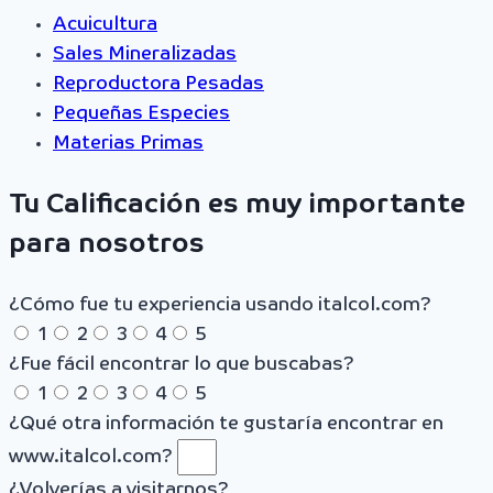
Acuicultura
Sales Mineralizadas
Reproductora Pesadas
Pequeñas Especies
Materias Primas
Tu Calificación es muy importante
para nosotros
¿Cómo fue tu experiencia usando italcol.com?
1
2
3
4
5
¿Fue fácil encontrar lo que buscabas?
1
2
3
4
5
¿Qué otra información te gustaría encontrar en
www.italcol.com?
¿Volverías a visitarnos?