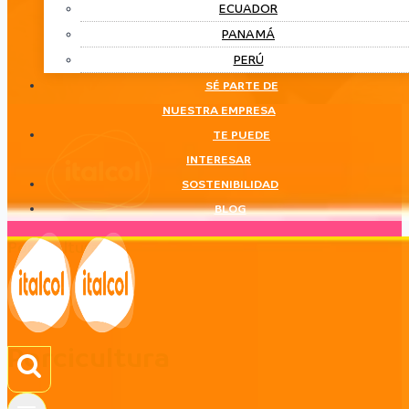
ECUADOR
PANAMÁ
PERÚ
SÉ PARTE DE
NUESTRA EMPRESA
TE PUEDE
INTERESAR
SOSTENIBILIDAD
BLOG
Porcicultura
LÍNEA
Porcicultura