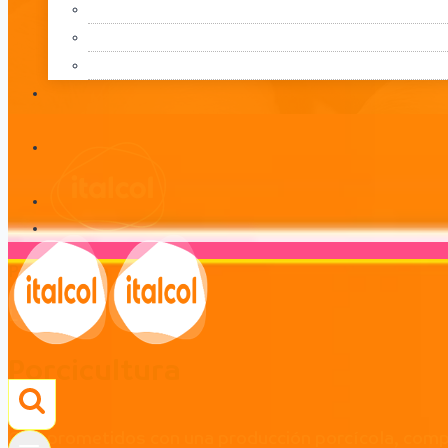
Porcicultura
LÍNEA
Porcicultura
Comprometidos con una producción porcícola, compr