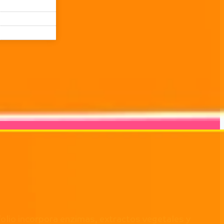
lio incorpora enzimas, extractos vegetales y