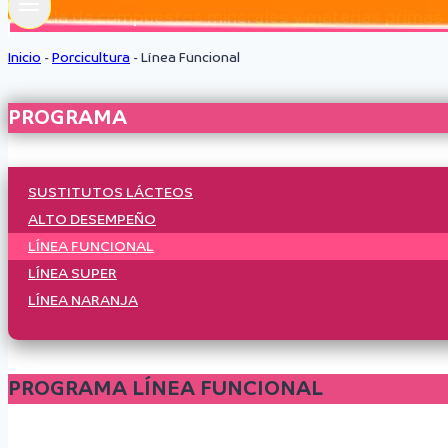
mezcla de compuestos minerales y materias primas de
Inicio
-
Porcicultura
-
Línea Funcional
PROGRAMA
SUSTITUTOS LÁCTEOS
ALTO DESEMPEÑO
LÍNEA FUNCIONAL
LÍNEA SUPER
LÍNEA NARANJA
PROGRAMA LÍNEA FUNCIONAL