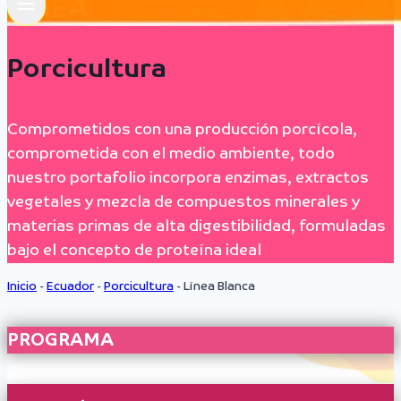
LÍNEA
Porcicultura
Comprometidos con una producción porcícola,
comprometida con el medio ambiente, todo
nuestro portafolio incorpora enzimas, extractos
vegetales y mezcla de compuestos minerales y
materias primas de alta digestibilidad, formuladas
bajo el concepto de proteína ideal
Inicio
-
Ecuador
-
Porcicultura
-
Línea Blanca
PROGRAMA