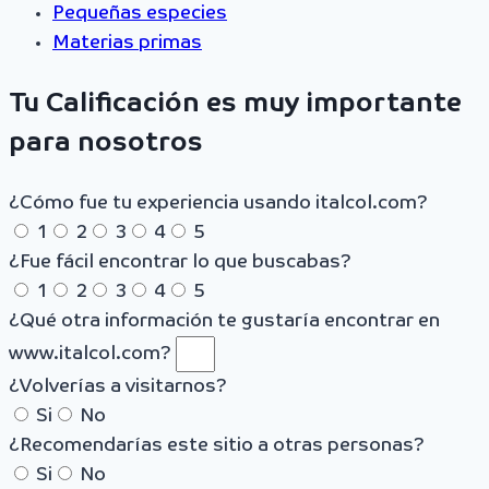
Pequeñas especies
Materias primas
Tu Calificación es muy importante
para nosotros
¿Cómo fue tu experiencia usando italcol.com?
1
2
3
4
5
¿Fue fácil encontrar lo que buscabas?
1
2
3
4
5
¿Qué otra información te gustaría encontrar en
www.italcol.com?
¿Volverías a visitarnos?
Si
No
¿Recomendarías este sitio a otras personas?
Si
No