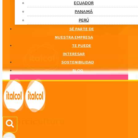
ECUADOR
PANAMÁ
PERÚ
SÉ PARTE DE
NUESTRA EMPRESA
TE PUEDE
INTERESAR
SOSTENIBILIDAD
BLOG
Porcicultura
LÍNEA
Porcicultura