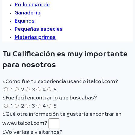
Pollo engorde
Ganadería
Equinos
Pequeñas especies
Materias primas
Tu Calificación es muy importante
para nosotros
¿Cómo fue tu experiencia usando italcol.com?
1
2
3
4
5
¿Fue fácil encontrar lo que buscabas?
1
2
3
4
5
¿Qué otra información te gustaría encontrar en
www.italcol.com?
¿Volverías a visitarnos?