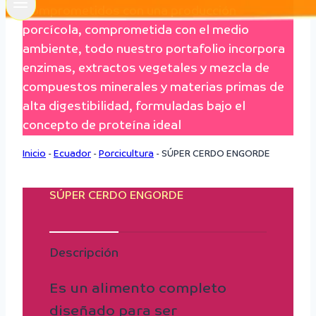
Comprometidos con una producción
porcícola, comprometida con el medio
ambiente, todo nuestro portafolio incorpora
enzimas, extractos vegetales y mezcla de
compuestos minerales y materias primas de
alta digestibilidad, formuladas bajo el
concepto de proteína ideal
Inicio
-
Ecuador
-
Porcicultura
-
SÚPER CERDO ENGORDE
SÚPER CERDO ENGORDE
Descripción
Es un alimento completo
diseñado para ser