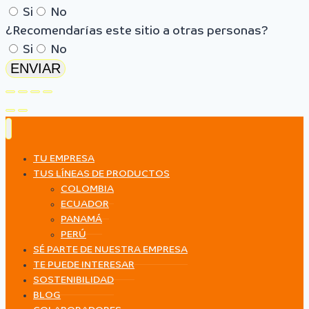
Si
No
¿Recomendarías este sitio a otras personas?
Si
No
ENVIAR
TU EMPRESA
TUS LÍNEAS DE PRODUCTOS
COLOMBIA
ECUADOR
PANAMÁ
PERÚ
SÉ PARTE DE NUESTRA EMPRESA
TE PUEDE INTERESAR
SOSTENIBILIDAD
BLOG