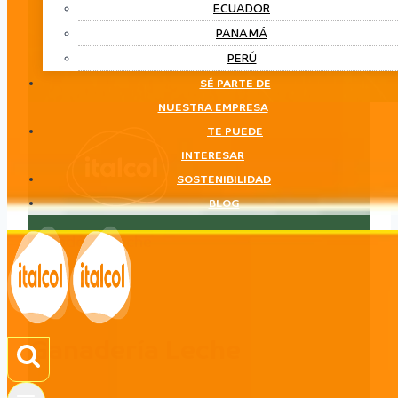
ECUADOR
PANAMÁ
PERÚ
SÉ PARTE DE
NUESTRA EMPRESA
TE PUEDE
INTERESAR
SOSTENIBILIDAD
BLOG
Ganadería Leche
LÍNEA
Ganadería Leche