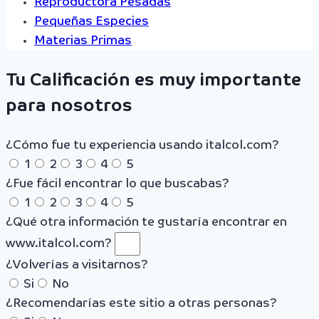
Reproductora Pesadas
Pequeñas Especies
Materias Primas
Tu Calificación es muy importante
para nosotros
¿Cómo fue tu experiencia usando italcol.com?
1
2
3
4
5
¿Fue fácil encontrar lo que buscabas?
1
2
3
4
5
¿Qué otra información te gustaría encontrar en
www.italcol.com?
¿Volverías a visitarnos?
Si
No
¿Recomendarías este sitio a otras personas?