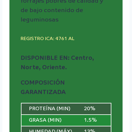
forrajes pobres de calidad y
de bajo contenido de
leguminosas
REGISTRO ICA: 4761 AL
DISPONIBLE EN: Centro,
Norte, Oriente.
COMPOSICIÓN
GARANTIZADA
PROTEÍNA (MIN)
20%
GRASA (MIN)
1.5%
HUMEDAD (MÁX)
13%