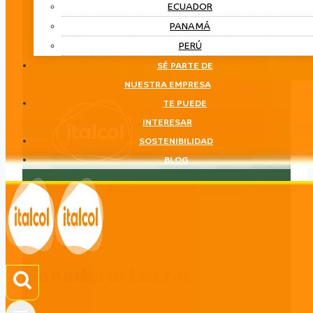
ECUADOR
PANAMÁ
PERÚ
SÉ PARTE DE
NUESTRA EMPRESA
TE PUEDE
INTERESAR
SOSTENIBILIDAD
BLOG
Ganadería Leche
LÍNEA
Ganadería Leche