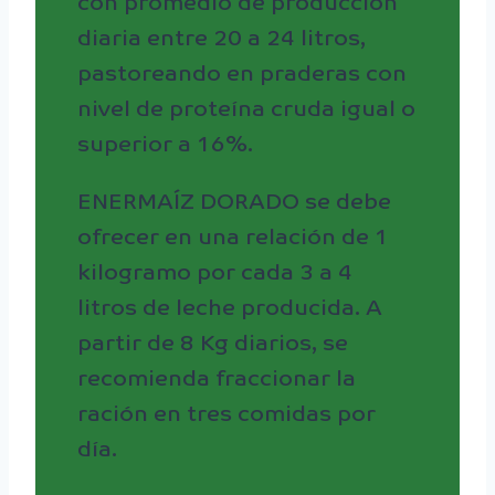
con promedio de producción
diaria entre 20 a 24 litros,
pastoreando en praderas con
nivel de proteína cruda igual o
superior a 16%.
ENERMAÍZ DORADO se debe
ofrecer en una relación de 1
kilogramo por cada 3 a 4
litros de leche producida. A
partir de 8 Kg diarios, se
recomienda fraccionar la
ración en tres comidas por
día.