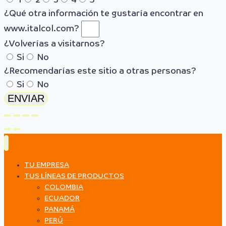
1
2
3
4
5
¿Qué otra información te gustaría encontrar en
www.italcol.com?
¿Volverías a visitarnos?
Si
No
¿Recomendarías este sitio a otras personas?
Si
No
ENVIAR
TU EMPRESA
TUS LÍNEAS DE PRODUCTOS
COLOMBIA
ECUADOR
PANAMÁ
PERÚ