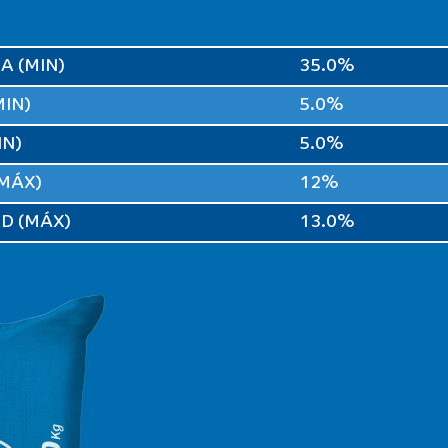
A (MIN)
35.0%
IN)
5.0%
IN)
5.0%
MÁX)
12%
D (MÁX)
13.0%