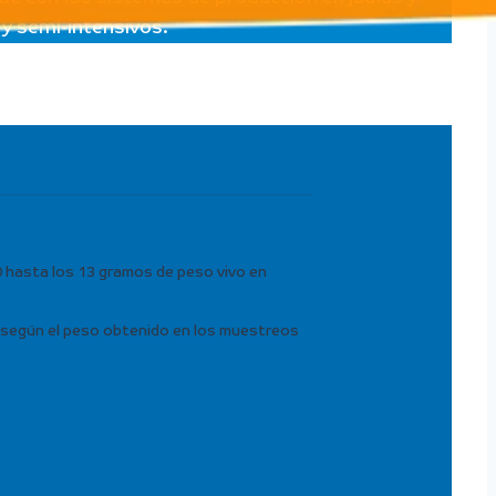
y semi-intensivos.
 hasta los 13 gramos de peso vivo en
, según el peso obtenido en los muestreos