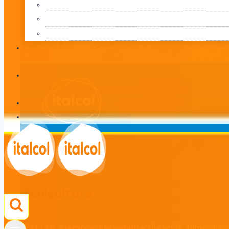
Acuicultura
LÍNEA
Acuicultura
ITALCOL siempre a la vanguardia en la alimentac