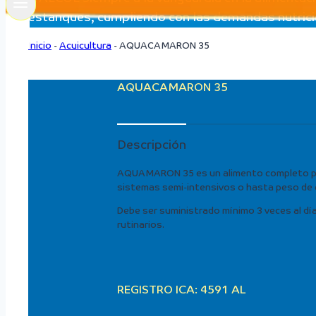
estanques, cumpliendo con las demandas nutricion
Inicio
-
Acuicultura
-
AQUACAMARON 35
AQUACAMARON 35
Descripción
AQUAMARON 35 es un alimento completo para
sistemas semi-intensivos o hasta peso de 
Debe ser suministrado mínimo 3 veces al dí
rutinarios.
REGISTRO ICA: 4591 AL