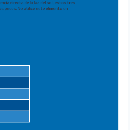
ncia directa de la luz del sol, estos tres
s peces. No utilice este alimento en