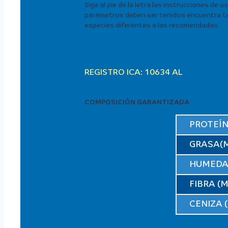
Siga al pie de la letra las instrucciones de
parámetros deben ser tenidos encuentra tant
especies diferentes a las recomendadas.
REGISTRO ICA: 10634 AL
COMPOSICIÓN GARANTIZADA
PROTEÍN
GRASA(M
HUMEDA
FIBRA (
CENIZA 