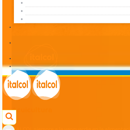
Acuicultura
LÍNEA
Acuicultura
ITALCOL siempre a la vanguardia en la alimentac