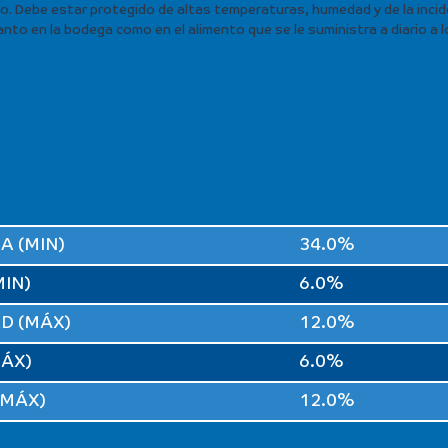
 uso. Debe estar protegido de altas temperaturas, humedad y de la incide
o en la bodega como en el alimento que se le suministra a diario a lo
A (MIN)
34.0%
IN)
6.0%
D (MÁX)
12.0%
MÁX)
6.0%
(MÁX)
12.0%