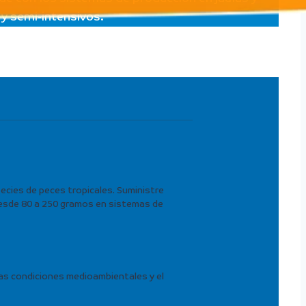
y semi-intensivos.
ecies de peces tropicales. Suministre
 desde 80 a 250 gramos en sistemas de
las condiciones medioambientales y el