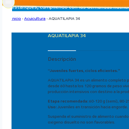
estanques, cumpliendo con las demandas nutricion
Inicio
-
Acuicultura
-
AQUATILAPIA 34
AQUATILAPIA 34
Descripción
“Juveniles fuertes, ciclos eficientes.”
AQUATILAPIA 34 es un alimento completo par
desde 60 hasta los 120 gramos de peso vivo
producción intensivos con destino a la produ
Etapa recomendada:
60-120 g (semi), 80-2
Uso:
Juveniles en transición hacia engorde.
Suspenda el suministro de alimento cuando 
oxígeno disuelto no son favorables.