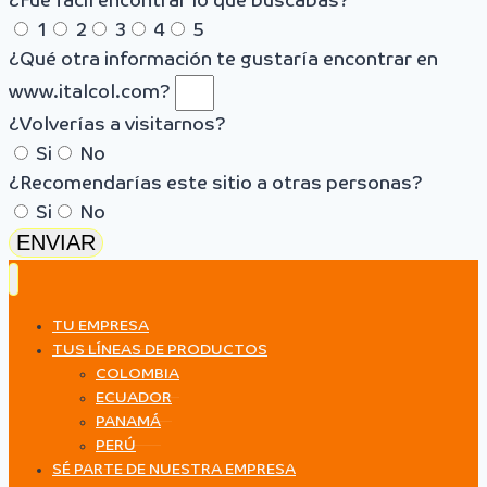
¿Fue fácil encontrar lo que buscabas?
1
2
3
4
5
¿Qué otra información te gustaría encontrar en
www.italcol.com?
¿Volverías a visitarnos?
Si
No
¿Recomendarías este sitio a otras personas?
Si
No
ENVIAR
TU EMPRESA
TUS LÍNEAS DE PRODUCTOS
COLOMBIA
ECUADOR
PANAMÁ
PERÚ
SÉ PARTE DE NUESTRA EMPRESA