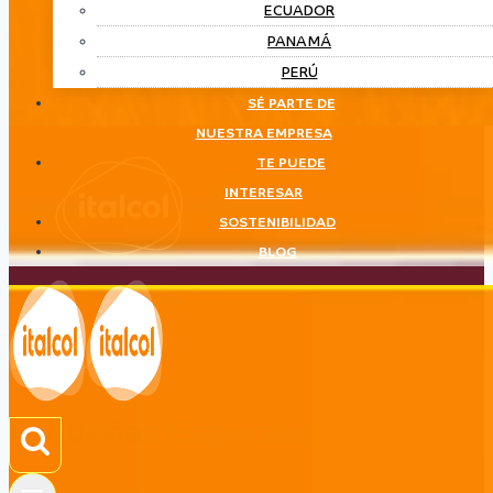
ECUADOR
PANAMÁ
PERÚ
SÉ PARTE DE
NUESTRA EMPRESA
TE PUEDE
INTERESAR
SOSTENIBILIDAD
BLOG
Pequeñas Especies
LÍNEA
Pequeñas Especies