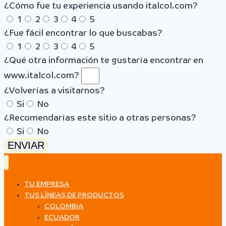
¿Cómo fue tu experiencia usando italcol.com?
1
2
3
4
5
¿Fue fácil encontrar lo que buscabas?
1
2
3
4
5
¿Qué otra información te gustaría encontrar en
www.italcol.com?
¿Volverías a visitarnos?
Si
No
¿Recomendarías este sitio a otras personas?
Si
No
ENVIAR
TU EMPRESA
TUS LÍNEAS DE PRODUCTOS
COLOMBIA
ECUADOR