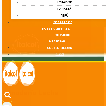
ECUADOR
PANAMÁ
PERÚ
SÉ PARTE DE
NUESTRA EMPRESA
TE PUEDE
INTERESAR
SOSTENIBILIDAD
BLOG
Ganadería Leche
LÍNEA
Ganadería Leche