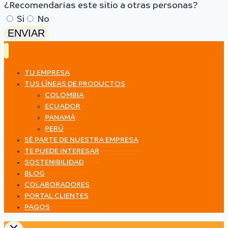
¿Recomendarías este sitio a otras personas?
Si
No
ENVIAR
TU EMPRESA
TUS LÍNEAS DE PRODUCTOS
COLOMBIA
ECUADOR
PANAMÁ
PERÚ
SÉ PARTE DE NUESTRA EMPRESA
TE PUEDE INTERESAR
SOSTENIBILIDAD
BLOG
COLABORADORES
PORTAL CLIENTES
PAGOS