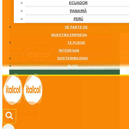
ECUADOR
PANAMÁ
PERÚ
SÉ PARTE DE
NUESTRA EMPRESA
TE PUEDE
INTERESAR
SOSTENIBILIDAD
BLOG
Ganadería
LÍNEA
Ganadería