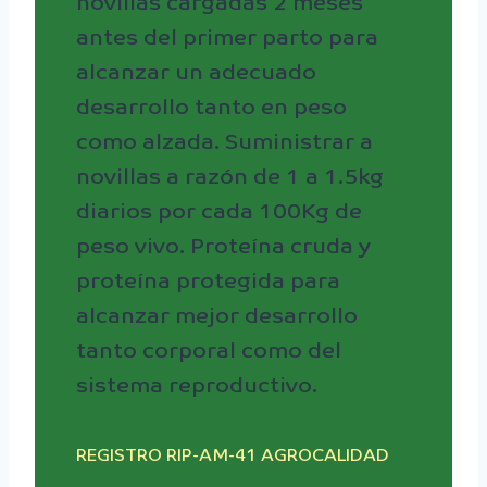
novillas cargadas 2 meses
antes del primer parto para
alcanzar un adecuado
desarrollo tanto en peso
como alzada. Suministrar a
novillas a razón de 1 a 1.5kg
diarios por cada 100Kg de
peso vivo. Proteína cruda y
proteína protegida para
alcanzar mejor desarrollo
tanto corporal como del
sistema reproductivo.
REGISTRO RIP-AM-41 AGROCALIDAD