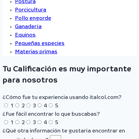
Postura
Porcicultura
Pollo engorde
Ganadería
Equinos
Pequeñas especies
Materias primas
Tu Calificación es muy importante
para nosotros
¿Cómo fue tu experiencia usando italcol.com?
1
2
3
4
5
¿Fue fácil encontrar lo que buscabas?
1
2
3
4
5
¿Qué otra información te gustaría encontrar en