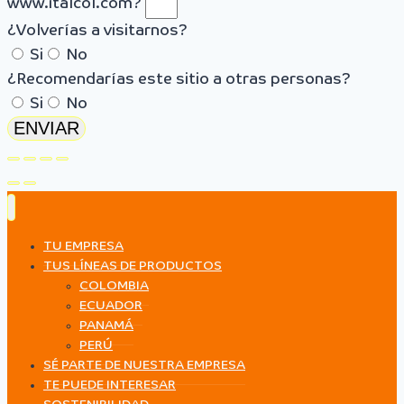
www.italcol.com?
¿Volverías a visitarnos?
Si
No
¿Recomendarías este sitio a otras personas?
Si
No
ENVIAR
TU EMPRESA
TUS LÍNEAS DE PRODUCTOS
COLOMBIA
ECUADOR
PANAMÁ
PERÚ
SÉ PARTE DE NUESTRA EMPRESA
TE PUEDE INTERESAR