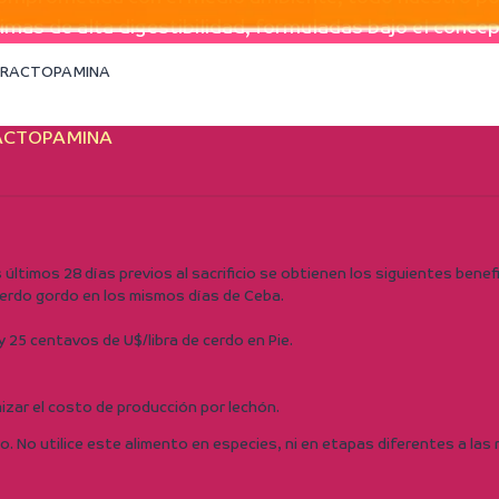
mas de alta digestibilidad, formuladas bajo el concep
N RACTOPAMINA
RACTOPAMINA
os últimos 28 días previos al sacrificio se obtienen los siguientes benef
cerdo gordo en los mismos días de Ceba.
y 25 centavos de U$/libra de cerdo en Pie.
zar el costo de producción por lechón.
 uso. No utilice este alimento en especies, ni en etapas diferentes a l