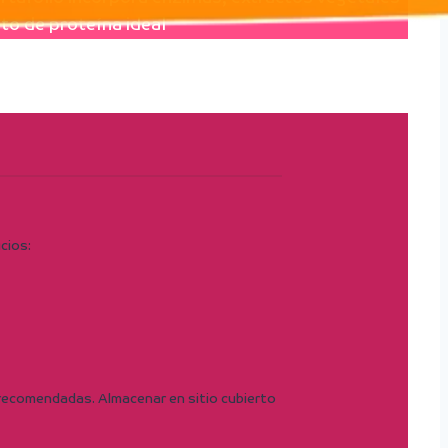
to de proteína ideal
icios:
as recomendadas. Almacenar en sitio cubierto