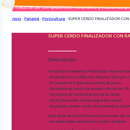
y mezcla de compuestos minerales y materias pri
Inicio
-
Panamá
-
Porcicultura
-
SUPER CERDO FINALIZADOR CO
SUPER CERDO FINALIZADOR CON 
Descripción
Al utilizar el alimento finalizador durante l
-Se producen 6 a 8 lb más de peso vivo por 
-Se aumenta la ganancia diaria de peso.
-Se reduce el costo de producción entre 15 
-Se mejora la conformación de la canal.
-Se produce más carne magra por canal.
-Se puede vender cerdo más pesado y optimi
Siga al pie de la letra las instrucciones de
con adecuada ventilación y sobre estibas.