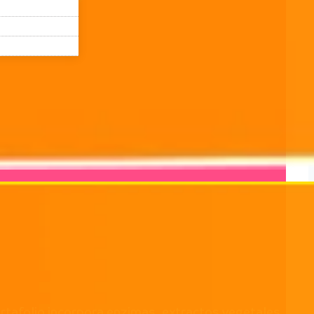
tafolio incorpora enzimas, extractos vegetales