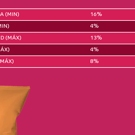
A (MIN)
16%
IN)
4%
D (MÁX)
13%
MÁX)
4%
(MÁX)
8%