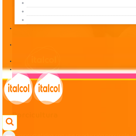
Porcicultura
LÍNEA
Porcicultura
Comprometidos con una producción porcícola, co