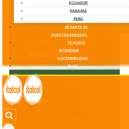
ECUADOR
PANAMÁ
PERÚ
SÉ PARTE DE
NUESTRA EMPRESA
TE PUEDE
INTERESAR
SOSTENIBILIDAD
BLOG
Sustitutos Lácteos
LÍNEA
Sustitutos Lácteos