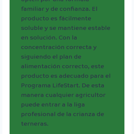
familiar y de confianza. El
producto es fácilmente
soluble y se mantiene estable
en solución. Con la
concentración correcta y
siguiendo el plan de
alimentación correcto, este
producto es adecuado para el
Programa LifeStart. De esta
manera cualquier agricultor
puede entrar a la liga
profesional de la crianza de
terneras.