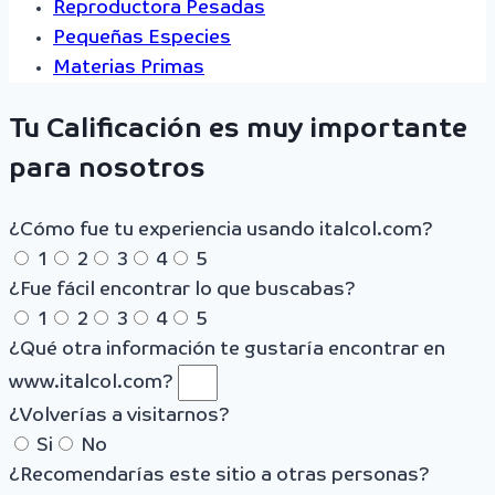
Reproductora Pesadas
Pequeñas Especies
Materias Primas
Tu Calificación es muy importante
para nosotros
¿Cómo fue tu experiencia usando italcol.com?
1
2
3
4
5
¿Fue fácil encontrar lo que buscabas?
1
2
3
4
5
¿Qué otra información te gustaría encontrar en
www.italcol.com?
¿Volverías a visitarnos?
Si
No
¿Recomendarías este sitio a otras personas?