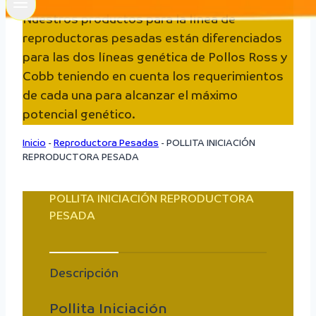
Nuestros productos para la línea de
reproductoras pesadas están diferenciados
para las dos líneas genética de Pollos Ross y
Cobb teniendo en cuenta los requerimientos
de cada una para alcanzar el máximo
potencial genético.
Inicio
-
Reproductora Pesadas
-
POLLITA INICIACIÓN
REPRODUCTORA PESADA
POLLITA INICIACIÓN REPRODUCTORA
PESADA
Descripción
Pollita Iniciación