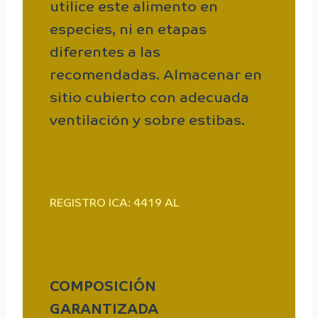
utilice este alimento en
especies, ni en etapas
diferentes a las
recomendadas. Almacenar en
sitio cubierto con adecuada
ventilación y sobre estibas.
REGISTRO ICA: 4419 AL
COMPOSICIÓN
GARANTIZADA