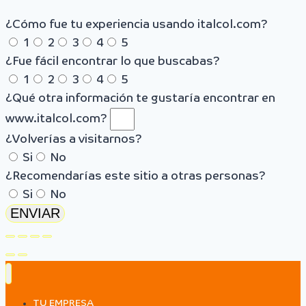
¿Cómo fue tu experiencia usando italcol.com?
1
2
3
4
5
¿Fue fácil encontrar lo que buscabas?
1
2
3
4
5
¿Qué otra información te gustaría encontrar en
www.italcol.com?
¿Volverías a visitarnos?
Si
No
¿Recomendarías este sitio a otras personas?
Si
No
ENVIAR
TU EMPRESA