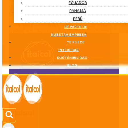
ECUADOR
PANAMÁ
PERÚ
SÉ PARTE DE
NUESTRA EMPRESA
TE PUEDE
INTERESAR
SOSTENIBILIDAD
BLOG
Italsal
LÍNEA
Italsal