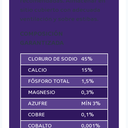
recomendadas. Almacenar en
sitio cubierto con adecuada
ventilación y sobre estibas.
COMPOSICIÓN
GARANTIZADA
CLORURO DE SODIO
45%
CALCIO
15%
FÓSFORO TOTAL
1,5%
MAGNESIO
0,3%
AZUFRE
MÍN 3%
COBRE
0,1%
COBALTO
0,001%