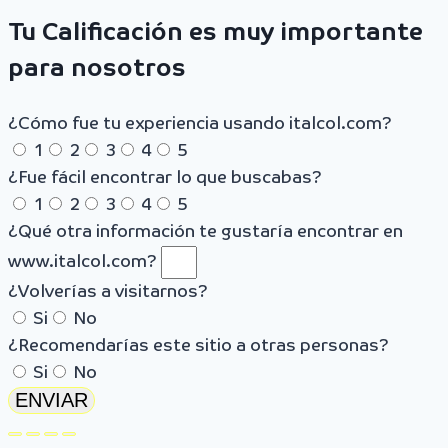
Tu Calificación es muy importante
para nosotros
¿Cómo fue tu experiencia usando italcol.com?
1
2
3
4
5
¿Fue fácil encontrar lo que buscabas?
1
2
3
4
5
¿Qué otra información te gustaría encontrar en
www.italcol.com?
¿Volverías a visitarnos?
Si
No
¿Recomendarías este sitio a otras personas?
Si
No
ENVIAR