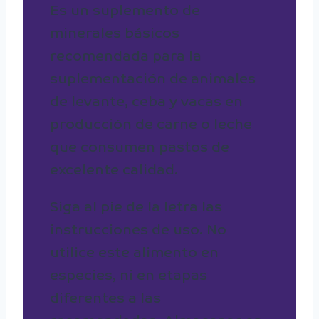
Es un suplemento de
minerales básicos
recomendada para la
suplementación de animales
de levante, ceba y vacas en
producción de carne o leche
que consumen pastos de
excelente calidad.
Siga al pie de la letra las
instrucciones de uso. No
utilice este alimento en
especies, ni en etapas
diferentes a las