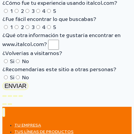
¿Cómo fue tu experiencia usando italcol.com?
1
2
3
4
5
¿Fue fácil encontrar lo que buscabas?
1
2
3
4
5
¿Qué otra información te gustaría encontrar en
www.italcol.com?
¿Volverías a visitarnos?
Si
No
¿Recomendarías este sitio a otras personas?
Si
No
ENVIAR
TU EMPRESA
TUS LÍNEAS DE PRODUCTOS