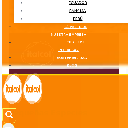
ECUADOR
PANAMÁ
PERÚ
SÉ PARTE DE
NUESTRA EMPRESA
TE PUEDE
INTERESAR
SOSTENIBILIDAD
BLOG
Pequeñas Especies
LÍNEA
Pequeñas Especies