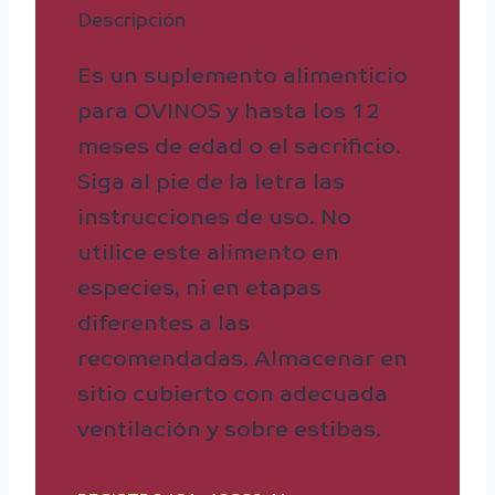
Descripción
Es un suplemento alimenticio
para OVINOS y hasta los 12
meses de edad o el sacrificio.
Siga al pie de la letra las
instrucciones de uso. No
utilice este alimento en
especies, ni en etapas
diferentes a las
recomendadas. Almacenar en
sitio cubierto con adecuada
ventilación y sobre estibas.