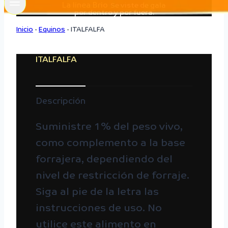
La línea Brio
Se viste de gala
por dentro y por fuera.
Inicio
-
Equinos
-
ITALFALFA
ITALFALFA
Descripción
Suministre 1% del peso vivo,
como complemento a la base
forrajera, dependiendo del
nivel de restricción de forraje.
Siga al pie de la letra las
instrucciones de uso. No
utilice este alimento en