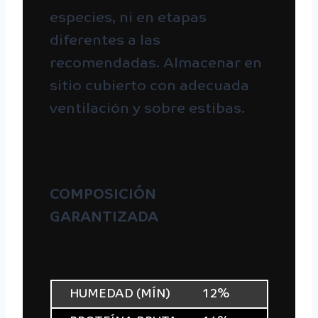
especies, ni en etapas
diferentes a las
recomendadas. Almacenar en
sitio cubierto con adecuada
ventilación y sobre estibas.
COMPOSICIÓN
GARANTIZADA
HUMEDAD (MÍN)
12%