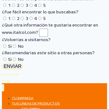
1
2
3
4
5
¿Fue fácil encontrar lo que buscabas?
1
2
3
4
5
¿Qué otra información te gustaría encontrar en
www.italcol.com?
¿Volverías a visitarnos?
Si
No
¿Recomendarías este sitio a otras personas?
Si
No
ENVIAR
TU EMPRESA
TUS LÍNEAS DE PRODUCTOS
COLOMBIA