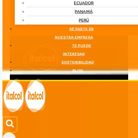
ECUADOR
PANAMÁ
PERÚ
SÉ PARTE DE
NUESTRA EMPRESA
TE PUEDE
INTERESAR
SOSTENIBILIDAD
BLOG
Equinos
LÍNEA
Equinos