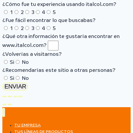
¿Cómo fue tu experiencia usando italcol.com?
1
2
3
4
5
¿Fue fácil encontrar lo que buscabas?
1
2
3
4
5
¿Qué otra información te gustaría encontrar en
www.italcol.com?
¿Volverías a visitarnos?
Si
No
¿Recomendarías este sitio a otras personas?
Si
No
ENVIAR
TU EMPRESA
TUS LÍNEAS DE PRODUCTOS