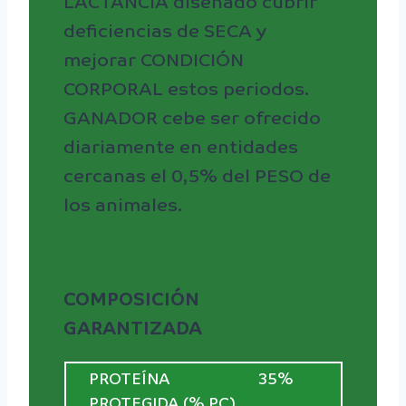
LACTANCIA diseñado cubrir
deficiencias de SECA y
mejorar CONDICIÓN
CORPORAL estos periodos.
GANADOR cebe ser ofrecido
diariamente en entidades
cercanas el 0,5% del PESO de
los animales.
COMPOSICIÓN
GARANTIZADA
PROTEÍNA
35%
PROTEGIDA (% PC)