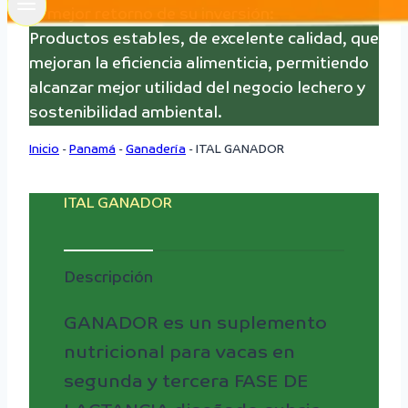
El mejor retorno de su inversión:
Productos estables, de excelente calidad, que
mejoran la eficiencia alimenticia, permitiendo
alcanzar mejor utilidad del negocio lechero y
sostenibilidad ambiental.
Inicio
-
Panamá
-
Ganadería
-
ITAL GANADOR
ITAL GANADOR
Descripción
GANADOR es un suplemento
nutricional para vacas en
segunda y tercera FASE DE