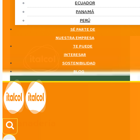
ECUADOR
PANAMÁ
PERÚ
SÉ PARTE DE
NUESTRA EMPRESA
TE PUEDE
INTERESAR
SOSTENIBILIDAD
BLOG
Ganadería
LÍNEA
Ganadería