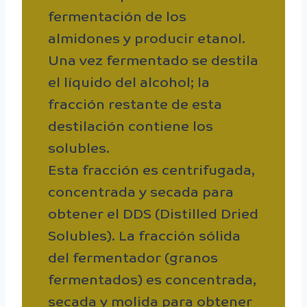
fermentación de los
almidones y producir etanol.
Una vez fermentado se destila
el líquido del alcohol; la
fracción restante de esta
destilación contiene los
solubles.
Esta fracción es centrifugada,
concentrada y secada para
obtener el DDS (Distilled Dried
Solubles). La fracción sólida
del fermentador (granos
fermentados) es concentrada,
secada y molida para obtener