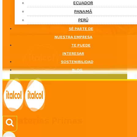
ECUADOR
PANAMÁ
PERÚ
SÉ PARTE DE
NUESTRA EMPRESA
TE PUEDE
INTERESAR
SOSTENIBILIDAD
BLOG
Materias Primas
LÍNEA
Materias Primas