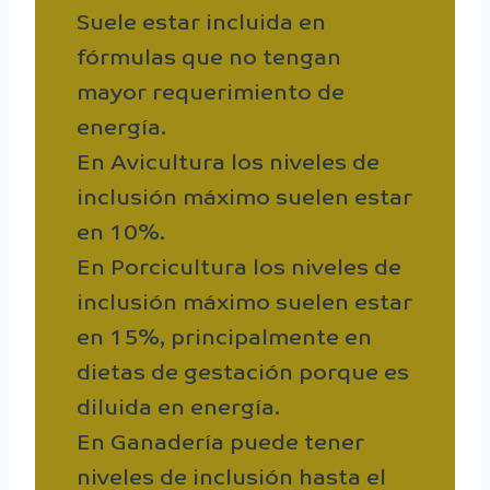
Suele estar incluida en
fórmulas que no tengan
mayor requerimiento de
energía.
En Avicultura los niveles de
inclusión máximo suelen estar
en 10%.
En Porcicultura los niveles de
inclusión máximo suelen estar
en 15%, principalmente en
dietas de gestación porque es
diluida en energía.
En Ganadería puede tener
niveles de inclusión hasta el