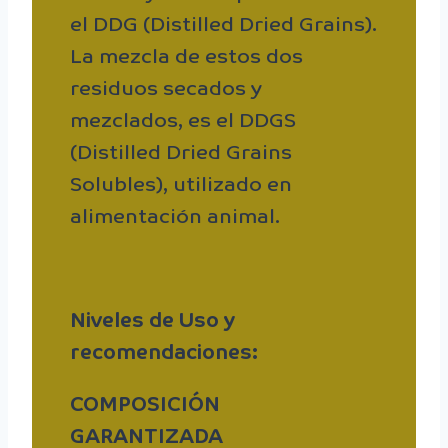
el DDG (Distilled Dried Grains).
La mezcla de estos dos
residuos secados y
mezclados, es el DDGS
(Distilled Dried Grains
Solubles), utilizado en
alimentación animal.
Niveles de Uso y
recomendaciones:
COMPOSICIÓN
GARANTIZADA