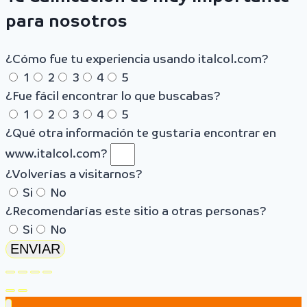
para nosotros
¿Cómo fue tu experiencia usando italcol.com?
1
2
3
4
5
¿Fue fácil encontrar lo que buscabas?
1
2
3
4
5
¿Qué otra información te gustaría encontrar en
www.italcol.com?
¿Volverías a visitarnos?
Si
No
¿Recomendarías este sitio a otras personas?
Si
No
ENVIAR