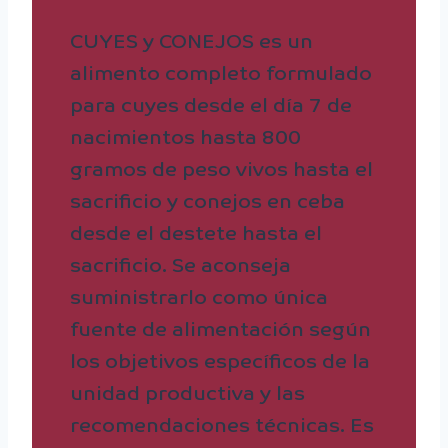
CUYES y CONEJOS es un
alimento completo formulado
para cuyes desde el día 7 de
nacimientos hasta 800
gramos de peso vivos hasta el
sacrificio y conejos en ceba
desde el destete hasta el
sacrificio. Se aconseja
suministrarlo como única
fuente de alimentación según
los objetivos específicos de la
unidad productiva y las
recomendaciones técnicas. Es