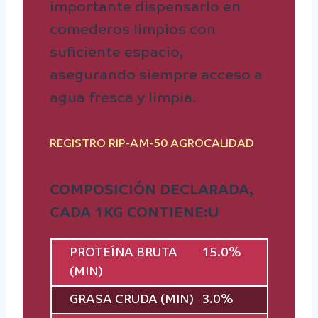
importante dispensarlo en
comederos limpios con
suficiente espacio,
asegurando siempre acceso a
agua fresca y limpia.
REGISTRO RIP-AM-50 AGROCALIDAD
COMPOSICIÓN DECLARADA,
CADA 1KG CONTIENE:U
PROTEÍNA BRUTA
15.0%
(MIN)
GRASA CRUDA (MIN)
3.0%