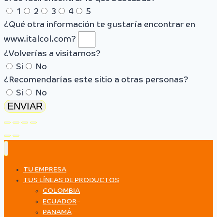
1
2
3
4
5
¿Qué otra información te gustaría encontrar en
www.italcol.com?
¿Volverías a visitarnos?
Si
No
¿Recomendarías este sitio a otras personas?
Si
No
ENVIAR
TU EMPRESA
TUS LÍNEAS DE PRODUCTOS
COLOMBIA
ECUADOR
PANAMÁ