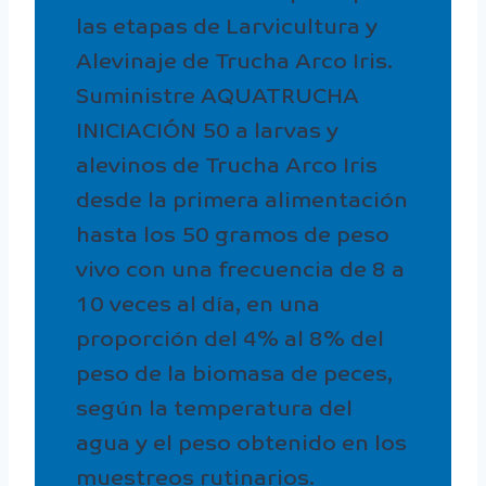
las etapas de Larvicultura y
Alevinaje de Trucha Arco Iris.
Suministre AQUATRUCHA
INICIACIÓN 50 a larvas y
alevinos de Trucha Arco Iris
desde la primera alimentación
hasta los 50 gramos de peso
vivo con una frecuencia de 8 a
10 veces al día, en una
proporción del 4% al 8% del
peso de la biomasa de peces,
según la temperatura del
agua y el peso obtenido en los
muestreos rutinarios.