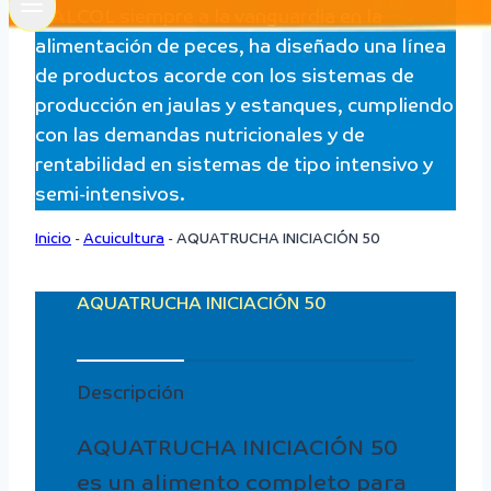
ITALCOL siempre a la vanguardia en la
alimentación de peces, ha diseñado una línea
de productos acorde con los sistemas de
producción en jaulas y estanques, cumpliendo
con las demandas nutricionales y de
rentabilidad en sistemas de tipo intensivo y
semi-intensivos.
Inicio
-
Acuicultura
-
AQUATRUCHA INICIACIÓN 50
AQUATRUCHA INICIACIÓN 50
Descripción
AQUATRUCHA INICIACIÓN 50
es un alimento completo para