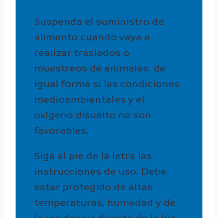
Suspenda el suministro de
alimento cuando vaya a
realizar traslados o
muestreos de animales, de
igual forma si las condiciones
medioambientales y el
oxígeno disuelto no son
favorables.
Siga al pie de la letra las
instrucciones de uso. Debe
estar protegido de altas
temperaturas, humedad y de