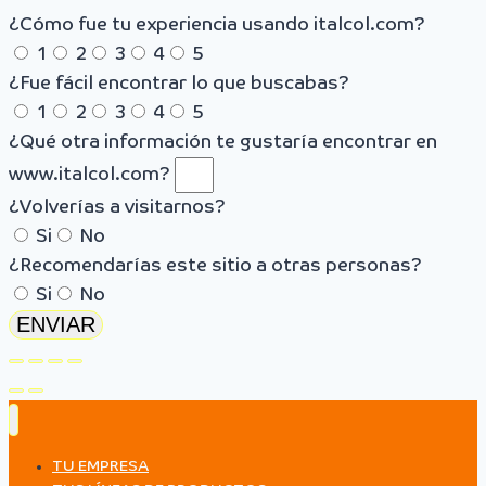
¿Cómo fue tu experiencia usando italcol.com?
1
2
3
4
5
¿Fue fácil encontrar lo que buscabas?
1
2
3
4
5
¿Qué otra información te gustaría encontrar en
www.italcol.com?
¿Volverías a visitarnos?
Si
No
¿Recomendarías este sitio a otras personas?
Si
No
ENVIAR
TU EMPRESA