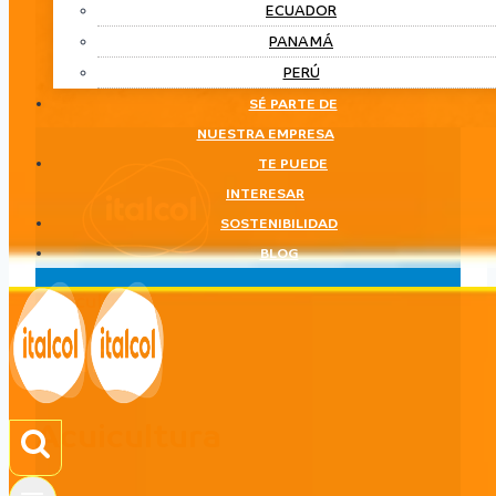
ECUADOR
PANAMÁ
PERÚ
SÉ PARTE DE
NUESTRA EMPRESA
TE PUEDE
INTERESAR
SOSTENIBILIDAD
BLOG
Acuicultura
LÍNEA
Acuicultura